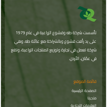
ل
ي
ت
ب
د
ر
ر
و
ي
ن
د
ي
*
تأسست شركة طه وقشوع الزراعية في عام 1979
على يد رأفت قشوع وبالشراكة مع عائلة طه. وهي
شركة تعمل في تجارة وتوزيع المنتجات الزراعية، وتقع
في عمّان، الأردن.
قائمة الموقع
الصفحة الرئيسية
متجرنا
العلامات التجارية