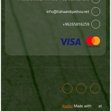
info@tahaandqashou.net
+96265816259
Kudzu
Made with
at