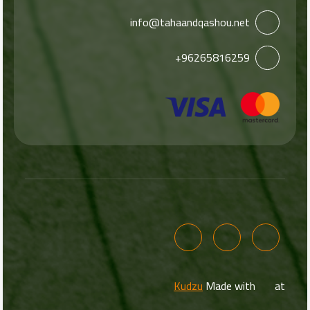
info@tahaandqashou.net
+96265816259
Kudzu
Made with
at