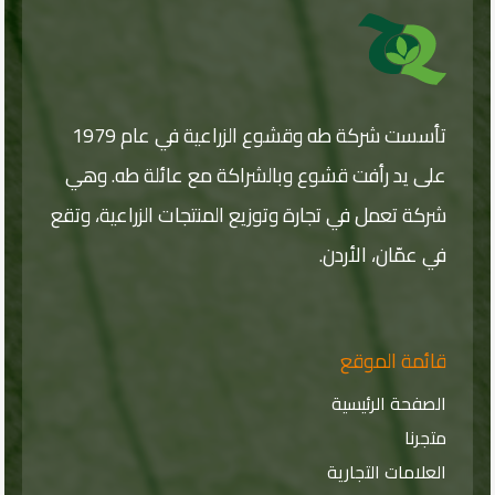
ت
ب
ر
ر
ر
و
و
ن
ي
ن
د
ي
ي
ا
*
ل
إ
تأسست شركة طه وقشوع الزراعية في عام 1979
ل
ك
على يد رأفت قشوع وبالشراكة مع عائلة طه. وهي
ت
شركة تعمل في تجارة وتوزيع المنتجات الزراعية، وتقع
ر
و
في عمّان، الأردن.
ن
ي
قائمة الموقع
الصفحة الرئيسية
متجرنا
العلامات التجارية