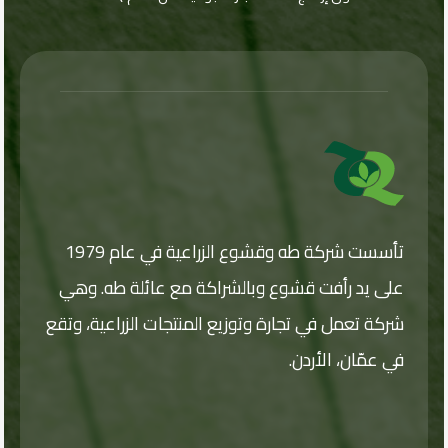
د
د
د
ا
ا
ا
ل
ل
ل
ب
إ
إ
ل
ر
ل
ي
ك
ك
ت
د
ت
ا
ر
ر
ل
و
و
ن
ب
ن
ر
ي
ي
ي
*
د
تأسست شركة طه وقشوع الزراعية في عام 1979
على يد رأفت قشوع وبالشراكة مع عائلة طه. وهي
شركة تعمل في تجارة وتوزيع المنتجات الزراعية، وتقع
في عمّان، الأردن.