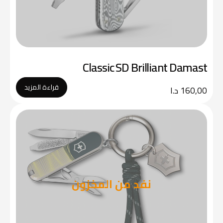
Classic SD Brilliant Damast
قراءة المزيد
160,00
د.ا
نفد من المخزون